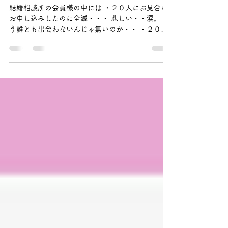
運命のたった1人とスルッと出
会える大切なマインド♡
結婚相談所の会員様の中には ・２０人にお見合い
お申し込みしたのに全滅・・・ 悲しい・・涙。 も
う誰とも出会わないんじゃ無いのか・・ ・２０人
にお見合いお申し込みしたけど全滅だったけど ま
だたった２０人だしせめて５０人か１００人はお
申し込みしないと...