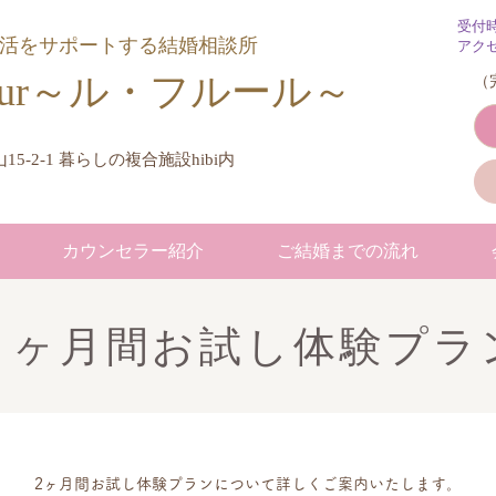
受付
婚活をサポートする結婚相談所
アク
Fleur～ル・フルール​～
​
15-2-1 暮らしの複合施設hibi内
カウンセラー紹介
ご結婚までの流れ
２ヶ月間お試し体験プラ
2ヶ月間お試し体験プランについて詳しくご案内いたします。