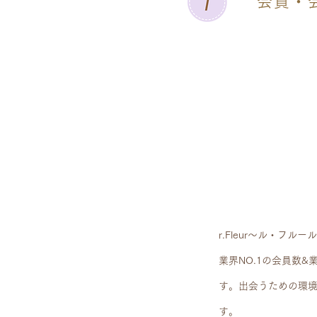
会員・
r.Fleur〜ル・フ
業界NO.1の会員数
す。出会うための環
す。