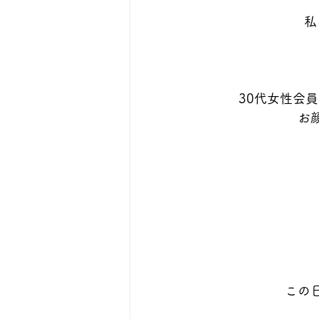
私
30代女性会
お
この