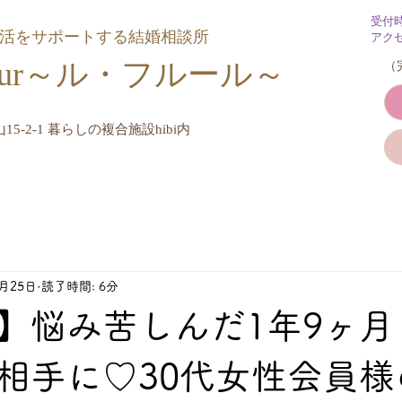
受付
婚活をサポートする結婚相談所
アク
Fleur～ル・フルール​～
​
15-2-1 暮らしの複合施設hibi内
3月25日
読了時間: 6分
】悩み苦しんだ1年9ヶ月
相手に♡30代女性会員様