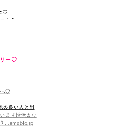
た♡
ー＾＾
リー♡
へ♡
地の良い人と出
ています婚活カウ
meblo.jp