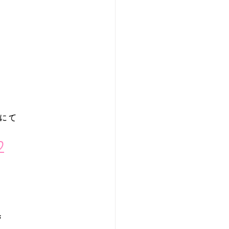
にて
♡
き