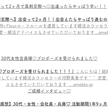
って2ヶ月で真剣交際へ♡出逢ったらやっぱり早い！！
剣交際へ】出会って2ヶ月！！出会えたらやっぱり進む
r.Fleurル・フルールを運営しています婚活カウンセ
愛・婚活アドバイスもさせていただいております…ameblo
30代女性会員様♡プロポーズを受けられました♡
♡プロポーズを受けられました！！！』
こんにちは！結婚相
営しています婚活カウンセラーの河野美香です＾＾ 恋愛
スもさせていただいております  …
ameblo.jp
ご成婚インタビュー♡
感想】30代・女性・会社員・兵庫♡ 活動期間1年9ヶ