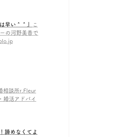
のは早い＾＾』
こ
ラーの河野美香で
.jp
談所r.Fleur
・婚活アドバイ
月！諦めなくてよ