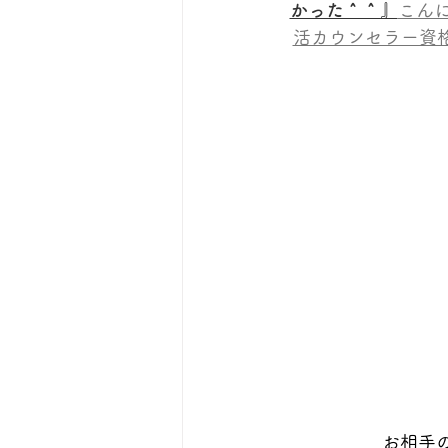
かった＾＾』
こん
活カウンセラー資格
お相手