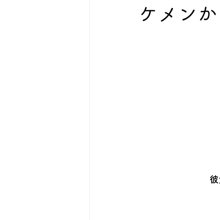
ケメンか
彼