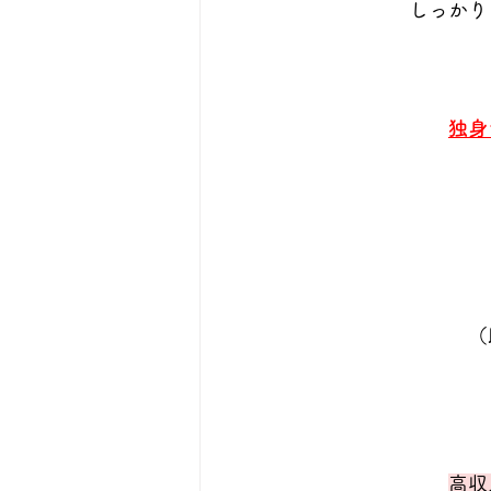
しっかり
独身
（
高収