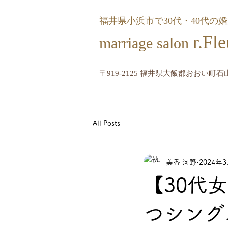
福井県小浜市で30代・40代の
r.
marriage salon
〒919-2125 福井県大飯郡おおい町石山
All Posts
美香 河野
2024年
【30代
つシング