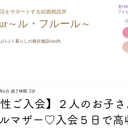
受付
婚活をサポートする結婚相談所
アク
Fleur～ル・フルール​～
​
15-2-1 暮らしの複合施設hibi内
3月6日
読了時間: 2分
女性ご入会】２人のお子さ
ルマザー♡入会５日で高