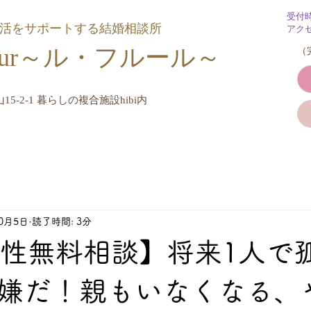
受付
婚活をサポートする結婚相談所
アク
Fleur～ル・フルール​～
​
15-2-1 暮らしの複合施設hibi内
10月5日
読了時間: 3分
女性無料相談】将来1人で
嫌だ！親もいなくなる、