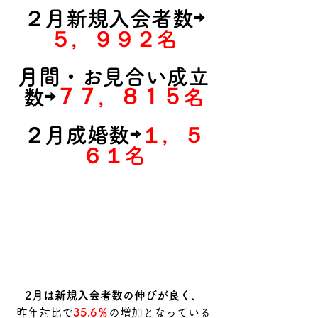
２月新規入会者数⇨
５，９９２名
月間・お見合い成立
数⇨
７７，８１５名
２月成婚数⇨
１，５
６１名
2月は新規入会者数の伸びが良く、
昨年対比で
35.6％
の増加となっている