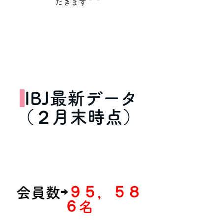
だきます＾＾
IBJ最新データ
（２月末時点）
会員数⇨
９５，５８
６名