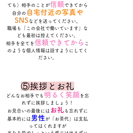
信頼
ても）相手のことが
できてから
自宅付近の写真や
自分の
SNS
などを送ってください。
職場も「この会社で働いています」な
ども最初は控えてください。
信頼できてから
相手を全てを
こ
のような個人情報は話すようにしてく
ださい。
⑤挨拶とお礼
明るく笑顔
どんなお相手でも
を忘
れずに挨拶しましょう！
お礼
お見合いの最後には
も忘れずに
男性
基本的には
が「お茶代」は支払
ってはくれますが