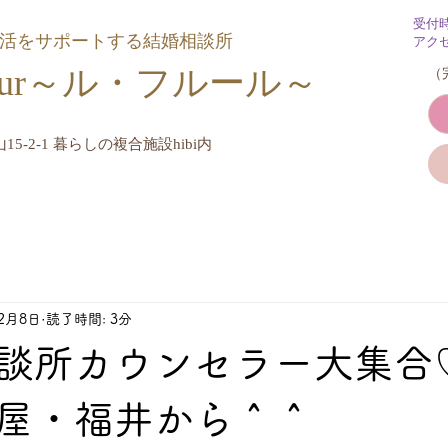
受付
婚活をサポートする結婚相談所
アク
Fleur～ル・フルール​～
​
15-2-1 暮らしの複合施設hibi内
12月8日
読了時間: 3分
談所カウンセラー大集合
屋・福井から＾＾