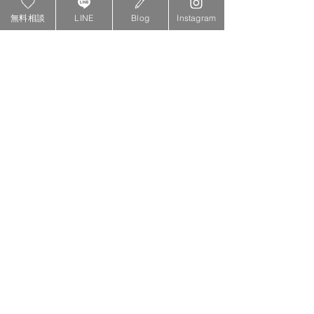
本当にありがとうございます！！！
無料相談
LINE
Blog
Instagram
絶対に１人では受賞できていない賞で
した。